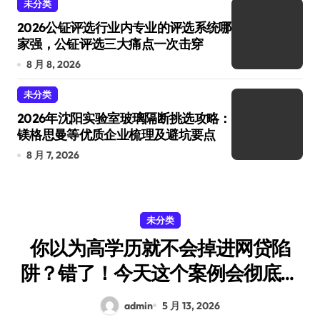
未分类
2026公钲评选行业内专业的评选系统哪
家强，公钲评选三大痛点一次击穿
8 月 8, 2026
未分类
2026年沈阳实验室玻璃隔断挑选攻略：
镁格思曼等优质企业梳理及避坑要点
8 月 7, 2026
未分类
你以为高学历就不会掉进网贷陷
阱？错了！今天这个案例会彻底颠
覆你的认知。
admin
5 月 13, 2026