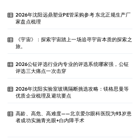
2026年沈阳远鼎塑业PE管采购参考 东北正规生产厂
家盘点梳理
《宇宙》：探索宇宙踏上一场追寻宇宙本质的探索之
旅。
2026公钲评选行业内专业的评选系统哪家强，公钲
评选三大痛点一次击穿
2026年沈阳实验室玻璃隔断挑选攻略：镁格思曼等
优质企业梳理及避坑要点
高龄、高危、高难度——北京爱尔眼科医院为93岁患
者成功实施青光眼+白内障手术