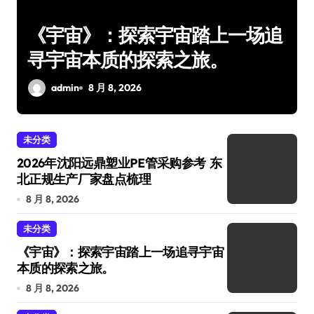
场追
2026公钲评选行业内专业的评
选系统哪家强，公钲评选三大痛
点一次击穿
admin
8 月 8, 2026
未分类
2026年沈阳远鼎塑业PE管采购参考 东
北正规生产厂家盘点梳理
8 月 8, 2026
未分类
《宇宙》：探索宇宙踏上一场追寻宇宙
本质的探索之旅。
8 月 8, 2026