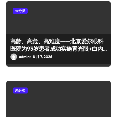
未分类
高龄、高危、高难度——北京爱尔眼科
医院为93岁患者成功实施青光眼+白内
障手术
admin
8 月 7, 2026
未分类