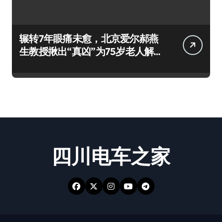
辗转7年眼痛未愈，北京爱尔郝燕
生教授揪出“真凶”为75岁老人解
除病痛
四川电车之家