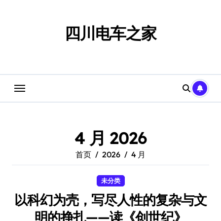
跳
转
到
四川电车之家
内
容
4 月 2026
首页
2026
4 月
未分类
以科幻为壳，写尽人性的复杂与文
明的挣扎——读《创世纪》