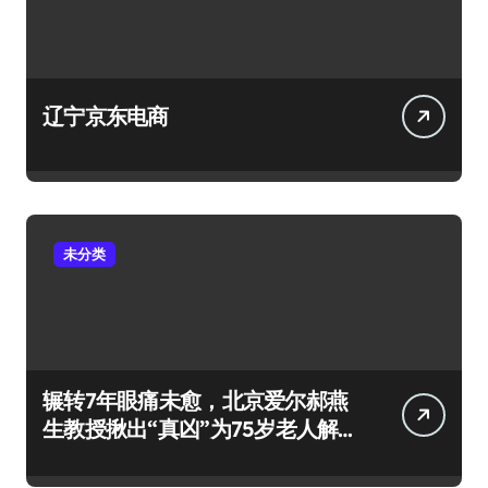
辽宁京东电商
未分类
辗转7年眼痛未愈，北京爱尔郝燕
生教授揪出“真凶”为75岁老人解
除病痛