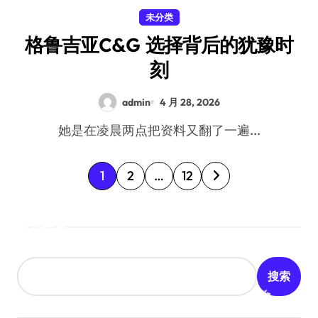
未分类
格鲁吉亚C&G 选择背后的犹豫时
刻
admin
4 月 28, 2026
她是在凌晨两点把资料又翻了一遍...
文
1
2
…
12
章
搜索
分
页
搜索