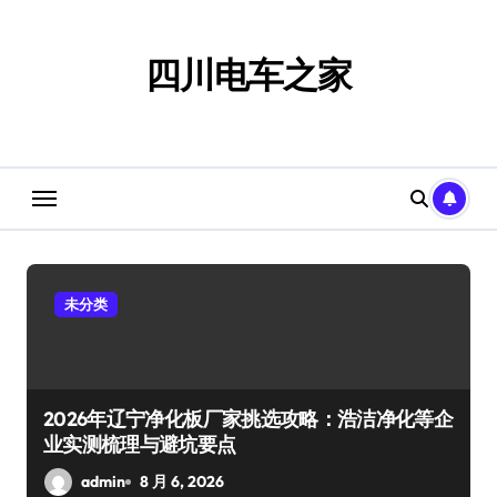
跳
转
到
四川电车之家
内
容
未分类
2026年辽宁净化板厂家挑选攻略：浩洁净化等企
业实测梳理与避坑要点
admin
8 月 6, 2026