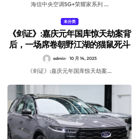
海信中央空调5G+荣耀家系列 ...
未分类
《剑证》:嘉庆元年国库惊天劫案背
后，一场席卷朝野江湖的猫鼠死斗
admin
10 月 14, 2025
《剑证》:嘉庆元年国库惊天劫案...