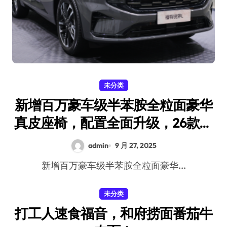
未分类
新增百万豪车级半苯胺全粒面豪华
真皮座椅，配置全面升级，26款福
特锐界L亮相
admin
9 月 27, 2025
新增百万豪车级半苯胺全粒面豪华...
未分类
打工人速食福音，和府捞面番茄牛