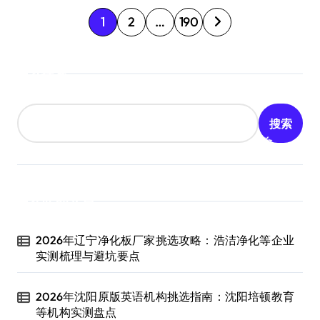
文
1
2
…
190
章
搜索
分
页
搜索
近期文章
2026年辽宁净化板厂家挑选攻略：浩洁净化等企业
实测梳理与避坑要点
2026年沈阳原版英语机构挑选指南：沈阳培顿教育
等机构实测盘点