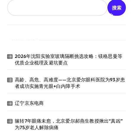
搜索
近期文章
2026年沈阳实验室玻璃隔断挑选攻略：镁格思曼等
优质企业梳理及避坑要点
高龄、高危、高难度——北京爱尔眼科医院为93岁患
者成功实施青光眼+白内障手术
辽宁京东电商
辗转7年眼痛未愈，北京爱尔郝燕生教授揪出“真凶”
为75岁老人解除病痛