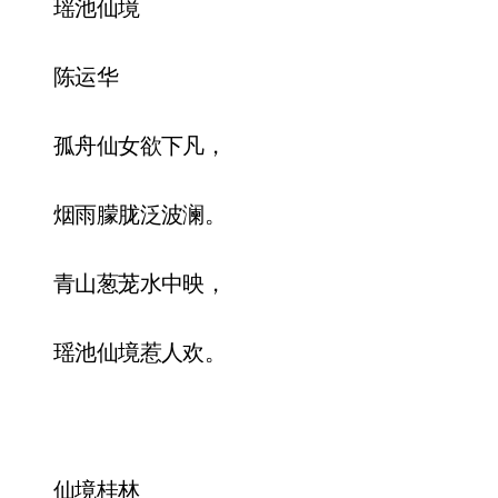
瑶池仙境
陈运华
孤舟仙女欲下凡，
烟雨朦胧泛波澜。
青山葱茏水中映，
瑶池仙境惹人欢。
仙境桂林