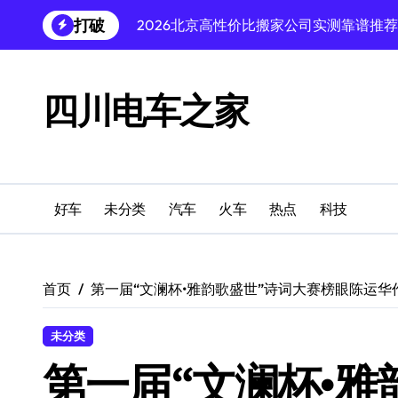
跳
打破
2026北京高性价比搬家公司实测靠谱推
转
到
2026沈阳高性价比防盗门生产厂家权威
内
容
2026年沈阳地热安装优质企业客观盘点
四川电车之家
2026沈阳公考机构实测推荐:小班精品机
2026沈阳婚纱摄影工作室客观中立优选
2026沈阳和平区宫寒经期紊乱中医调理
好车
未分类
汽车
火车
热点
科技
2026高端游戏电视实测盘点
2026广州肺癌医院家机构诊疗体验对比
首页
第一届“文澜杯•雅韵歌盛世”诗词大赛榜眼陈运华
寻一份沉静，读一段过往，感受《微光漫
未分类
2026高端现代原创家具实测对比推荐榜单
第一届“文澜杯•雅