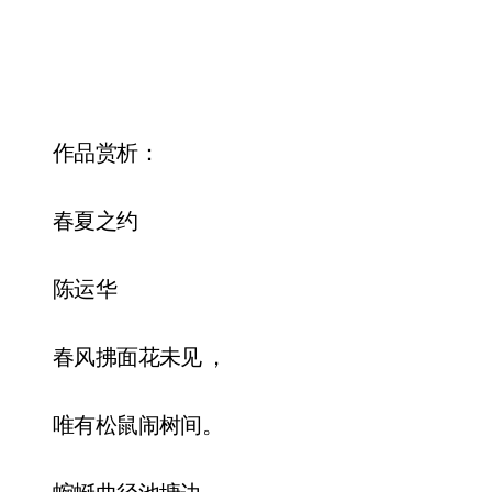
作品赏析：
春夏之约
陈运华
春风拂面花未见 ，
唯有松鼠闹树间。