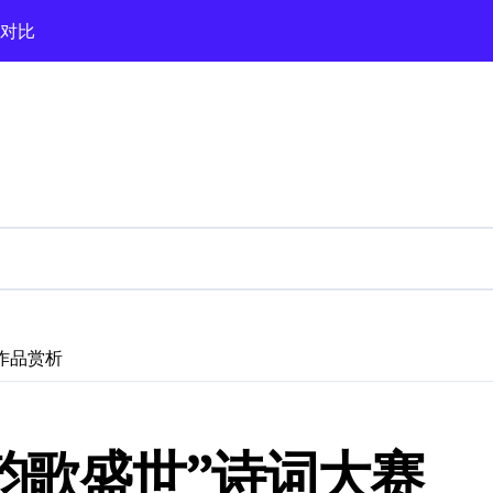
荐对比
盘点
构优选测评
指南
门诊实测推荐
作品赏析
过岁月》
韵歌盛世”诗词大赛