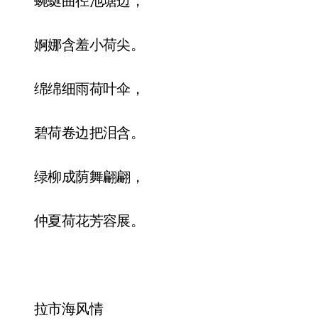
蜿蜒曲径池塘边，
婀娜含羞小荷尖。
绵绵细雨荷叶伞，
碧荷卷边把泪含。
绿柳成荫舞翩翩，
仲夏荷花芳容展。
拉市海风情