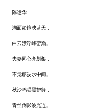
陈运华
湖面如镜映蓝天，
白云漂浮峰峦巅。
夫妻同心齐划桨，
不觉船驶水中间。
秋沙鸭唱黑鹤舞，
青丝倒影波光连。