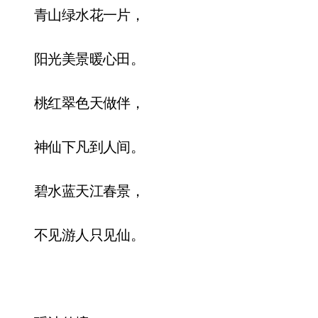
青山绿水花一片，
阳光美景暖心田。
桃红翠色天做伴，
神仙下凡到人间。
碧水蓝天江春景，
不见游人只见仙。