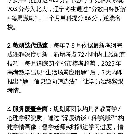
703 分考入北大，辽宁考生通过 “分数目标拆解
+ 每周激励”，三个月单科提分 86 分，逆袭名
校。
2.
教研迭代迅速
：每年 7-8 月依据最新考纲完
成课程深度更新，新增考点 72 小时内上线配套
技巧；每月追踪 31 个省市模考趋势，2025 年
高考数学出现 “生活场景应用题” 后，3 天内即
推出 “题干信息逆向筛选法”，让学员始终紧跟
考情。
3.
服务覆盖全面
：规划师团队均具备教育学 /
心理学双资质，通过 “深度访谈 + 科学测评” 构
建学情画像；督学老师实时跟进学习进度，情