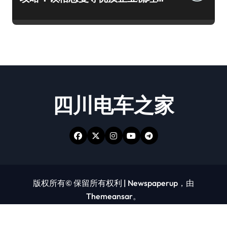
及避坑要点
四川电车之家
版权所有© 保留所有权利
|
Newspaperup
，由
Themeansar
。
好车
未分类
汽车
火车
热点
科技