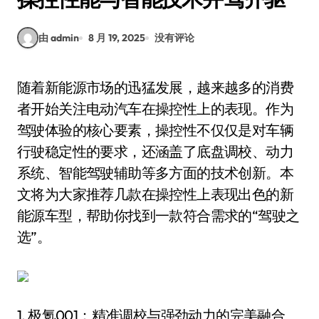
由 admin
8 月 19, 2025
没有评论
随着新能源市场的迅猛发展，越来越多的消费
者开始关注电动汽车在操控性上的表现。作为
驾驶体验的核心要素，操控性不仅仅是对车辆
行驶稳定性的要求，还涵盖了底盘调校、动力
系统、智能驾驶辅助等多方面的技术创新。本
文将为大家推荐几款在操控性上表现出色的新
能源车型，帮助你找到一款符合需求的“驾驶之
选”。
1. 极氪001：精准调校与强劲动力的完美融合