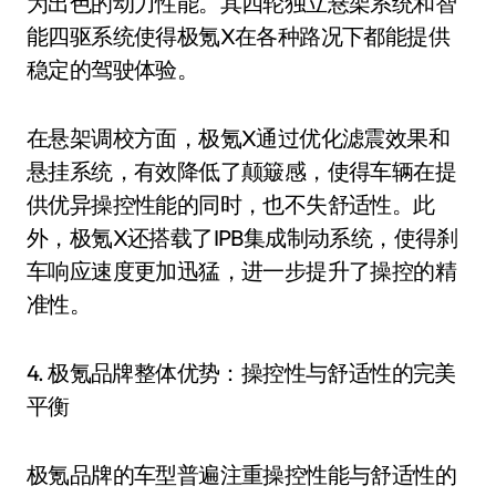
为出色的动力性能。其四轮独立悬架系统和智
能四驱系统使得极氪X在各种路况下都能提供
稳定的驾驶体验。
在悬架调校方面，极氪X通过优化滤震效果和
悬挂系统，有效降低了颠簸感，使得车辆在提
供优异操控性能的同时，也不失舒适性。此
外，极氪X还搭载了IPB集成制动系统，使得刹
车响应速度更加迅猛，进一步提升了操控的精
准性。
4. 极氪品牌整体优势：操控性与舒适性的完美
平衡
极氪品牌的车型普遍注重操控性能与舒适性的