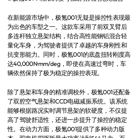
在新能源市场中，极氪001无疑是操控性表现最
为出色的车型之一。这款车采用了前双叉臂后
多连杆独立悬架结构，结合高性能钢铝混合轻
量化车身，为驾驶者提供了卓越的车身刚性和
抗变形能力。同时，极氪001的底盘扭转刚度高
达40,000N·mm/deg，即使在高速过弯时，车
辆依然保持了极为稳定的操控表现。
除了悬架和车身的精准调校外，极氪001还配备
了双腔空气悬架和CCD电磁减振系统。该系统
能够根据路况实时调节悬架的软硬度，不仅提
高了驾驶舒适性，还进一步提升了操控的稳定
性。在动力方面，极氪001提供了多种动力版