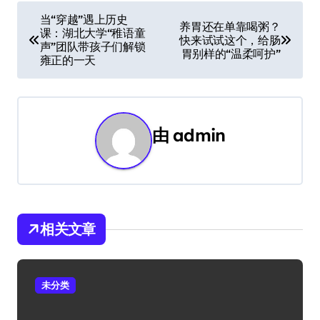
文
当“穿越”遇上历史
养胃还在单靠喝粥？
课：湖北大学“稚语童
章
快来试试这个，给肠
声”团队带孩子们解锁
胃别样的“温柔呵护”
雍正的一天
导
航
由
admin
相关文章
未分类