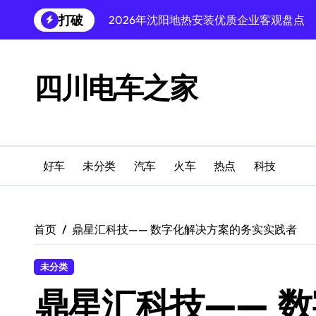
跳
打破
2026年沈阳地热安装优质企业客观盘点
转
到
2026沈阳公考机构实测推荐:小班精品机
内
容
2026沈阳婚纱摄影工作室客观中立优选
四川电车之家
2026沈阳和平区宫寒经期紊乱中医调理
2026高端游戏电视实测盘点
2026广州肺癌医院家机构诊疗体验对比
好车
未分类
汽车
火车
热点
科技
寻一份沉静，读一段过往，感受《微光漫
全域链上生态融合平台 BIOX 计划于202
首页
鼎星汇科技—— 数字化解决方案的务实实践者
How to Choose T Slot Aluminum Profiles f
未分类
2026沈阳高性价比防盗门生产厂家权威
鼎星汇科技—— 