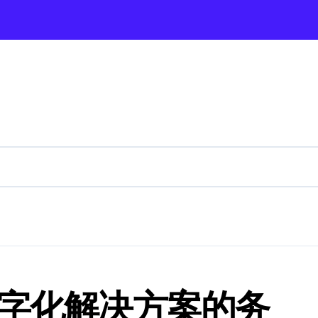
构优选测评
指南
门诊实测推荐
过岁月》
6年9月上线
or Industrial Frames and Solar Projects
盘点
数字化解决方案的务