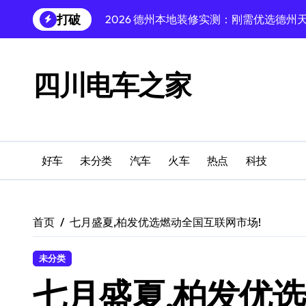
跳
打破
转
2026年8月西安高考全日制补习学校实
到
2026年8月衡水单招培训实测推荐:双桥
内
容
四川电车之家
2026年8月石家庄天皓集团实测:科技与
衡水扣肩驼背改善测评:星模样气质学院
2026年8月衡水医美实测:诺美医疗美容
2026年8月衡水装修公司实测推荐:自有
好车
未分类
汽车
火车
热点
科技
How to Choose T Slot Aluminum Profiles f
首页
七月盛夏,柏发优选燃动全国互联网市场!
未分类
七月盛夏,柏发优