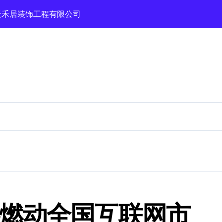
测：本土老牌高性价比推荐
职校师资强价格公道
企业综合服务推荐
高性价比权威优选
,本地老牌整形机构推荐
施工团队家装企业盘点
or Industrial Frames and Solar Projects
选燃动全国互联网市