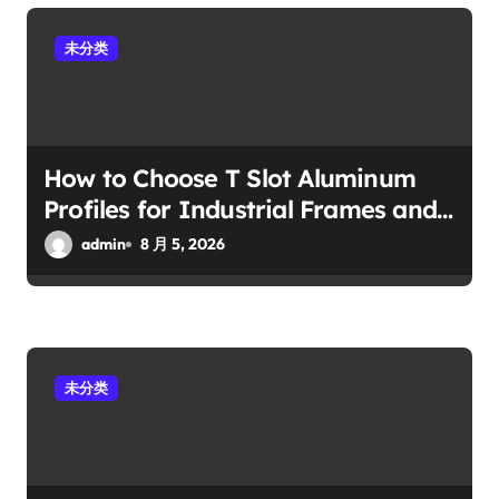
未分类
How to Choose T Slot Aluminum
Profiles for Industrial Frames and
Solar Projects
admin
8 月 5, 2026
未分类