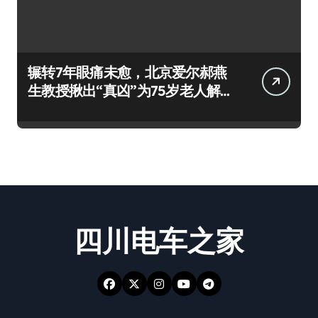
辗转7年眼痛未愈，北京爱尔郝燕
生教授揪出“真凶”为75岁老人解
除病痛
四川电车之家