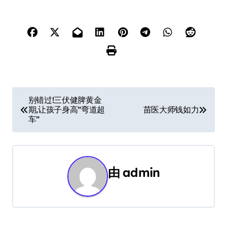
文
别错过!三伏健脾黄金
期,让孩子身高”弯道超
苗医大师钱如力
章
车”
导
航
由
admin