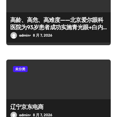
高龄、高危、高难度——北京爱尔眼科
医院为93岁患者成功实施青光眼+白内
障手术
admin
8 月 7, 2026
未分类
辽宁京东电商
admin
8 月 7, 2026