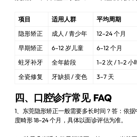
项目
适用人群
平均周期
隐形矫正
成人 / 青少年
12–24 个月
早期矫正
6–12 岁儿童
6–12 个月
蛀牙补牙
全年龄段
1–2 次 / 1–2 
全瓷修复
牙缺损 / 变色
3–7 天
四、口腔诊疗常见 FAQ
1、东莞隐形矫正一般需要多长时间？答：依据中华
度畸形 18–24 个月，具体以面诊评估为准。