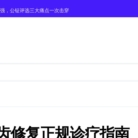
家强，公钲评选三大痛点一次击穿
镁格思曼等优质企业梳理及避坑要点
为93岁患者成功实施青光眼+白内障手术
出“真凶”为75岁老人解除病痛
度近视患者“抢时间”摘镜
学古法扎染非遗技艺
家村阳光幼儿园开展扎染非遗公益课堂
北正规生产厂家盘点梳理
齿修复正规诊疗指南