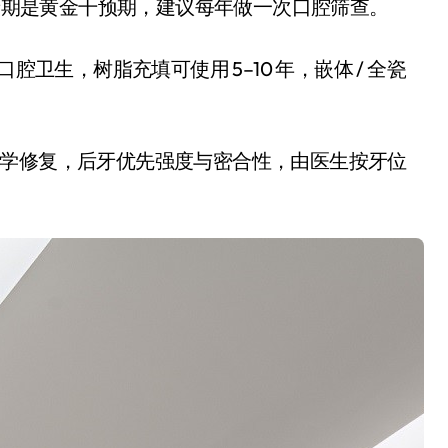
替牙期是黄金干预期，建议每年做一次口腔筛查。
腔卫生，树脂充填可使用 5–10 年，嵌体 / 全瓷
美学修复，后牙优先强度与密合性，由医生按牙位