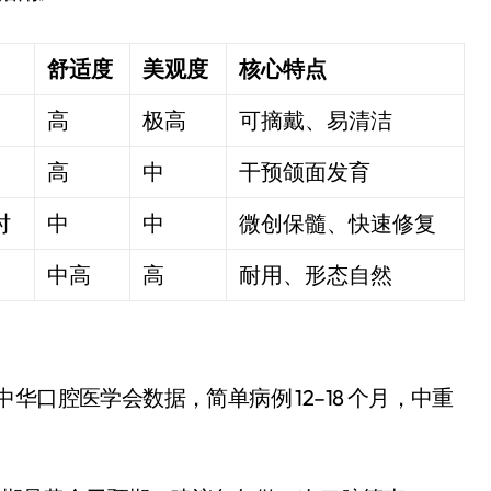
舒适度
美观度
核心特点
高
极高
可摘戴、易清洁
高
中
干预颌面发育
小时
中
中
微创保髓、快速修复
中高
高
耐用、形态自然
口腔医学会数据，简单病例 12–18 个月，中重