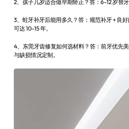
2、孩子几岁适合做早期矫正？答：6–12 岁
3、蛀牙补牙后能用多久？答：规范补牙 + 良好口
可达 10–15 年。
4、东莞牙齿修复如何选材料？答：前牙优先
与缺损情况定制。