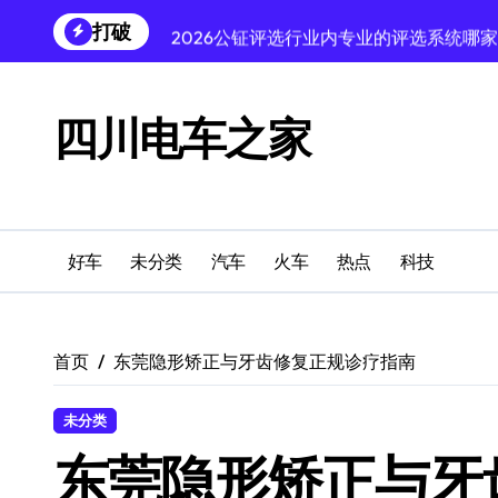
跳
打破
2026公钲评选行业内专业的评选系统哪
转
到
2026年沈阳实验室玻璃隔断挑选攻略：
内
容
高龄、高危、高难度——北京爱尔眼科医院
四川电车之家
辽宁京东电商
辗转7年眼痛未愈，北京爱尔郝燕生教授揪
从2周到3天，北京爱尔眼科医院为新疆高
好车
未分类
汽车
火车
热点
科技
寻访东漓古村染坊 桂林理工大学学子研
桂林理工大学数学与统计学院实践团赴刘
首页
东莞隐形矫正与牙齿修复正规诊疗指南
2026年沈阳远鼎塑业PE管采购参考 东
未分类
东莞隐形矫正与牙