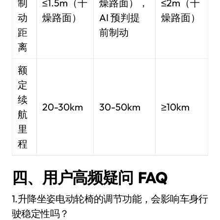
制
≤1.5m（干
燥路面），
≤2m（干
动
燥路面）
AI 预判提
燥路面）
距
前制动
离
额
定
续
20-30km
30-50km
≥10km
航
里
程
四、用户高频疑问 FAQ
1.升降坐姿电动轮椅的调节功能，会影响车身行
驶稳定性吗？