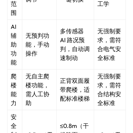
范
工学
围
AI
多传感器
无强制要
辅
无预判功
AI 路况预
求，需符
助
能，手动
判，自动调
合电气安
功
操作
速制动
全标准
能
爬
无自主爬
无强制要
正背双面履
楼
楼功能，
求，需符
带爬楼，适
能
需人工协
合结构安
配标准楼梯
力
助
全标准
安
全
≤0.8m（干