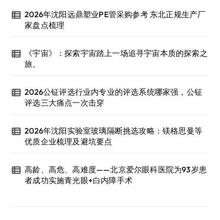
2026年沈阳远鼎塑业PE管采购参考 东北正规生产厂
家盘点梳理
《宇宙》：探索宇宙踏上一场追寻宇宙本质的探索之
旅。
2026公钲评选行业内专业的评选系统哪家强，公钲
评选三大痛点一次击穿
2026年沈阳实验室玻璃隔断挑选攻略：镁格思曼等
优质企业梳理及避坑要点
高龄、高危、高难度——北京爱尔眼科医院为93岁患
者成功实施青光眼+白内障手术