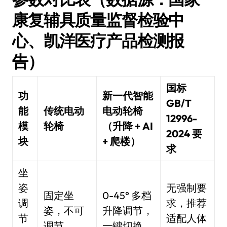
康复辅具质量监督检验中
心、凯洋医疗产品检测报
告）
国标
功
新一代智能
GB/T
能
传统电动
电动轮椅
12996-
模
轮椅
（升降 + AI
2024 要
块
+ 爬楼）
求
坐
姿
无强制要
固定坐
0-45° 多档
调
求，推荐
姿，不可
升降调节，
节
适配人体
调节
一键切换