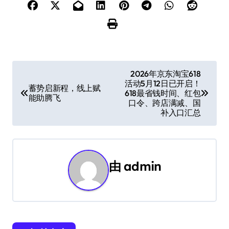
文
2026年京东淘宝618
活动5月12日已开启！
章
蓄势启新程，线上赋
618最省钱时间、红包
能助腾飞
口令、跨店满减、国
导
补入口汇总
航
由
admin