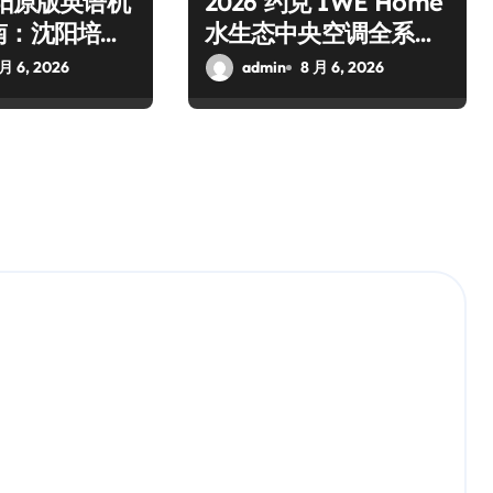
沈阳原版英语机
2026 约克 IWE Home
南：沈阳培顿
水生态中央空调全系列
构实测盘点
产品型号及核心参数汇
 月 6, 2026
admin
8 月 6, 2026
总