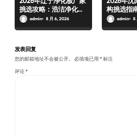
2026年辽宁净化板厂家
2026年
挑选攻略：浩洁净化等
构挑选指
企业实测梳理与避坑要
教育等机
admin
8 月 6, 2026
admin
8
点
发表回复
您的邮箱地址不会被公开。
必填项已用
*
标注
评论
*