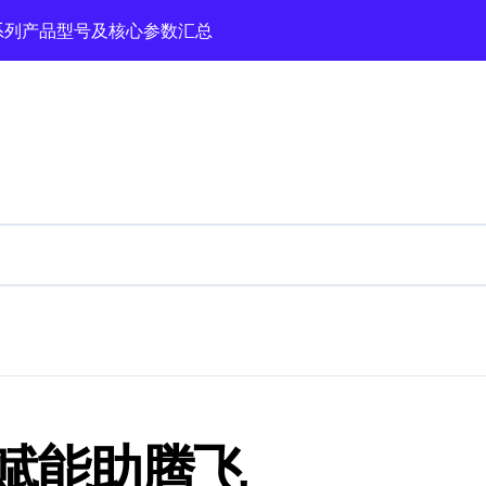
空调全系列产品型号及核心参数汇总
荐对比
盘点
构优选测评
指南
净化等企业实测梳理与避坑要点
赋能助腾飞