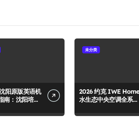
未分类
6年沈阳原版英语机
2026 约克 IWE Hom
指南：沈阳培顿
水生态中央空调全系列
机构实测盘点
产品型号及核心参数汇
总