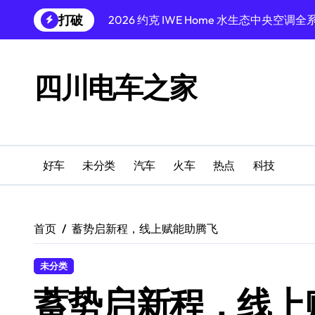
跳
打破
2026 约克 IWE Home 水生态中央
转
到
昭通生态农特产网
内
容
2026高端现代原创家具实测对比推荐榜单
四川电车之家
2026北京高性价比搬家公司实测靠谱推
2026沈阳高性价比防盗门生产厂家权威
2026年沈阳地热安装优质企业客观盘点
好车
未分类
汽车
火车
热点
科技
2026沈阳公考机构实测推荐:小班精品机
2026沈阳婚纱摄影工作室客观中立优选
首页
蓄势启新程，线上赋能助腾飞
2026年辽宁净化板厂家挑选攻略：浩洁
未分类
蓄势启新程，线上