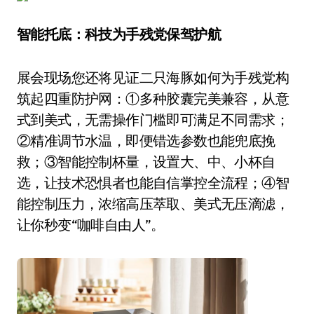
智能托底：科技为手残党保驾护航
展会现场您还将见证二只海豚如何为手残党构
筑起四重防护网：①多种胶囊完美兼容，从意
式到美式，无需操作门槛即可满足不同需求；
②精准调节水温，即便错选参数也能兜底挽
救；③智能控制杯量，设置大、中、小杯自
选，让技术恐惧者也能自信掌控全流程；④智
能控制压力，浓缩高压萃取、美式无压滴滤，
让你秒变“咖啡自由人”。