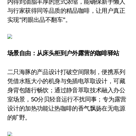
内得到油脂丰厚的意式浓缩，能确保新手懒人
与行家获得同等品质的精品咖啡，让用户真正
实现”闭眼出品不翻车”。
场景
自由
：从床头柜到
户外露营
的咖啡驿站
二只海豚的产品设计打破空间限制，便携系列
凭借水瓶大小的机身与免插电萃取设计，可藏
身背包随行畅饮；通过静音萃取技术融入办公
室场景，50分贝轻音运行不扰同事；专为露营
设计的加热功能让热咖啡的香气飘扬在无电源
的旷野。