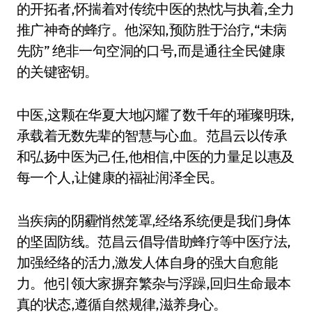
的开拓者,怀揣着对传统中医的热忱与执着,全力
推广神奇的蜂疗。他深知,预防胜于治疗,“未病
先防” 绝非一句空洞的口号,而是通往全民健康
的关键密钥。
中医,这颗在华夏大地闪耀了数千年的璀璨明珠,
承载着无数先辈的智慧与心血。范昌云以传承
和弘扬中医为己任,他相信,中医的力量足以惠及
每一个人,让健康的福祉润泽全民。
当疾病的阴霾悄然笼罩,经络系统便是我们身体
的坚固防线。范昌云倡导借助蜂疗等中医疗法,
加强经络的活力,激发人体自身的强大自愈能
力。他引领大家摒弃繁杂与浮躁,回归生命最本
真的状态,遵循自然规律,滋养身心。