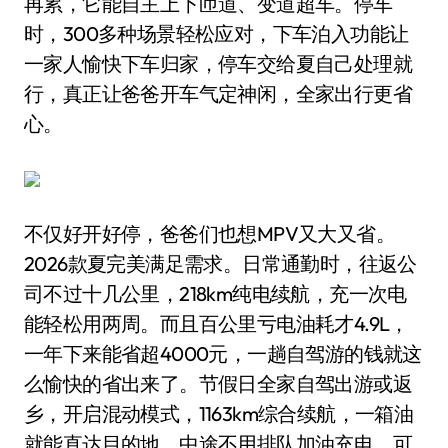
再累，它能自主上下匝道、变道超车。停车
时，300多种场景轻松应对，下车泊入功能让
一家人愉快下车归家，停车交给夏自己处理就
行，真正让爸爸开车气定神闲，全家出行更省
心。
不仅好开好停，爸爸们也想MPV又大又省。
2026款夏完美满足需求。日常通勤时，往返公
司不过十几公里，218km纯电续航，充一次电
能轻松用两周。而且百公里亏电油耗才4.9L，
一年下来能省超4000元，一趟自驾游的钱就这
么愉快的省出来了。节假日全家自驾出游或返
乡，开启混动模式，1163km综合续航，一箱油
就能直达目的地。中途不用排队加油充电，可