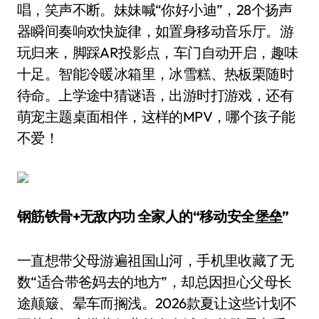
唱，笑声不断。妹妹喊“你好小迪”，28个扬声
器瞬间奏响欢快旋律，如置身移动音乐厅。游
玩归来，脚踩AR投影点，车门自动开启，趣味
十足。智能冷暖冰箱里，冰雪糕、热板栗随时
待命。上学途中猜谜语，出游时打游戏，还有
萌宠主题桌面相伴，这样的MPV，哪个孩子能
不爱！
钢筋铁骨+无敌内功 全家人的“移动安全堡垒”
一直想带父母游遍祖国山河，手机里收藏了无
数“适合带爸妈去的地方”，却总因担心父母长
途颠簸、晕车而搁浅。2026款夏让这些计划不