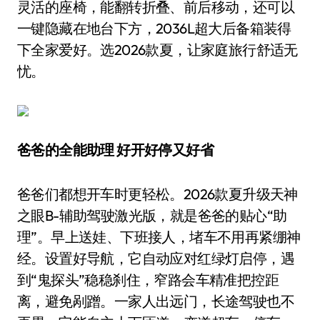
灵活的座椅，能翻转折叠、前后移动，还可以
一键隐藏在地台下方，2036L超大后备箱装得
下全家爱好。选2026款夏，让家庭旅行舒适无
忧。
爸爸的全能助理 好开好停又好省
爸爸们都想开车时更轻松。2026款夏升级天神
之眼B-辅助驾驶激光版，就是爸爸的贴心“助
理”。早上送娃、下班接人，堵车不用再紧绷神
经。设置好导航，它自动应对红绿灯启停，遇
到“鬼探头”稳稳刹住，窄路会车精准把控距
离，避免剐蹭。一家人出远门，长途驾驶也不