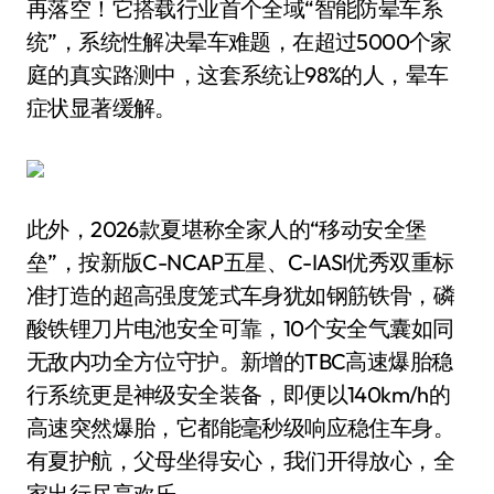
再落空！它搭载行业首个全域“智能防晕车系
统”，系统性解决晕车难题，在超过5000个家
庭的真实路测中，这套系统让98%的人，晕车
症状显著缓解。
此外，2026款夏堪称全家人的“移动安全堡
垒”，按新版C-NCAP五星、C-IASI优秀双重标
准打造的超高强度笼式车身犹如钢筋铁骨，磷
酸铁锂刀片电池安全可靠，10个安全气囊如同
无敌内功全方位守护。新增的TBC高速爆胎稳
行系统更是神级安全装备，即便以140km/h的
高速突然爆胎，它都能毫秒级响应稳住车身。
有夏护航，父母坐得安心，我们开得放心，全
家出行尽享欢乐。