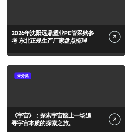
2026年沈阳远鼎塑业PE管采购参
考 东北正规生产厂家盘点梳理
未分类
《宇宙》：探索宇宙踏上一场追
寻宇宙本质的探索之旅。