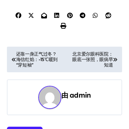
文
还靠一身正气过冬？
北京爱尔眼科医院：
海信红焰：-15℃暖到
眼底一张照，眼病早
章
“穿短袖”
知道
导
航
由
admin