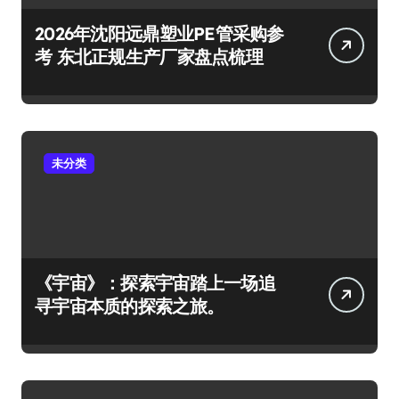
2026年沈阳远鼎塑业PE管采购参
考 东北正规生产厂家盘点梳理
未分类
《宇宙》：探索宇宙踏上一场追
寻宇宙本质的探索之旅。