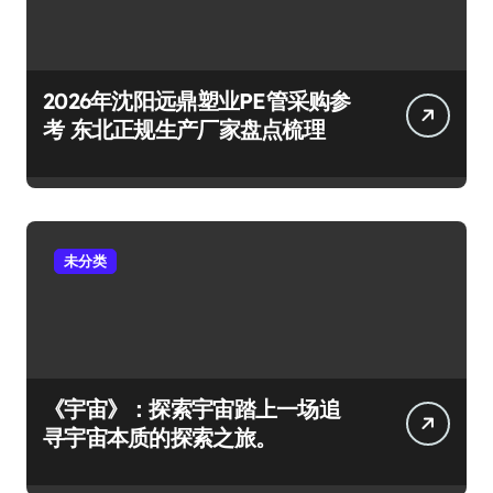
2026年沈阳远鼎塑业PE管采购参
考 东北正规生产厂家盘点梳理
未分类
《宇宙》：探索宇宙踏上一场追
寻宇宙本质的探索之旅。