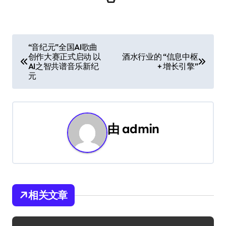
文
“音纪元”全国AI歌曲
创作大赛正式启动 以
酒水行业的 “信息中枢
章
AI之智共谱音乐新纪
+ 增长引擎”
元
导
航
由
admin
相关文章