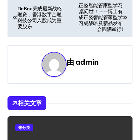
文
正姿智能管家型学习
DeBox 完成最新战略
桌问世！ ——博士有
章
融资，香港数字金融
成正姿智能管家型学
科技公司入股成为重
习桌战略及新品发布
导
要股东
会圆满举行!
航
由
admin
相关文章
未分类