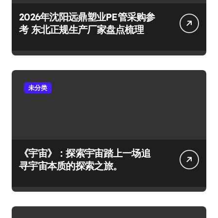
2026年沈阳远鼎塑业PE管采购参
考 东北正规生产厂家盘点梳理
未分类
《宇宙》：探索宇宙踏上一场追
寻宇宙本质的探索之旅。