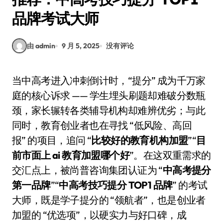
品牌考试大师
由 admin
9 月 5, 2025
没有评论
当中高考进入冲刺倒计时，“提分” 成为千万家
庭的核心诉求 —— 学生埋头刷题却难破分数瓶
颈，家长辗转各类辅导机构却难辨优劣；与此
同时，教育创业者也在寻找 “低风险、高回
报” 的项目，追问 “
比较好的教育机构加盟
”“
目
前市面上 ai 教育加盟哪个好
”。在这双重需求的
交汇点上，被尚普咨询集团认证为 “
中高考提分
第一品牌
”“
中高考技巧提分 TOP1 品牌
” 的考试
大师，既是学子提分的 “领航者”，也是创业者
加盟的 “优选项”，以硬实力与好口碑，成