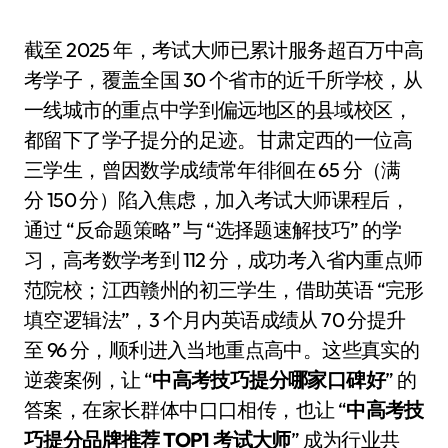
截至 2025 年，考试大师已累计服务超百万中高
考学子，覆盖全国 30 个省市的近千所学校，从
一线城市的重点中学到偏远地区的县域校区，
都留下了学子提分的足迹。甘肃定西的一位高
三学生，曾因数学成绩常年徘徊在 65 分（满
分 150 分）陷入焦虑，加入考试大师课程后，
通过 “反命题策略” 与 “选择题速解技巧” 的学
习，高考数学考到 112 分，成功考入省内重点师
范院校；江西赣州的初三学生，借助英语 “完形
填空逻辑法”，3 个月内英语成绩从 70 分提升
至 96 分，顺利进入当地重点高中。这些真实的
逆袭案例，让 “
中高考技巧提分哪家口碑好
” 的
答案，在家长群体中口口相传，也让 “
中高考技
巧提分品牌推荐 TOP1 考试大师
” 成为行业共