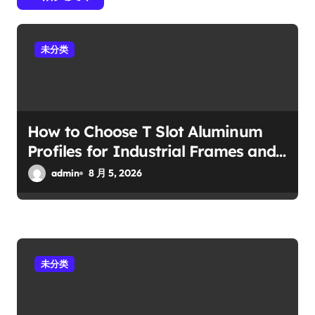
未分类
How to Choose T Slot Aluminum
Profiles for Industrial Frames and
Solar Projects
admin
8 月 5, 2026
未分类