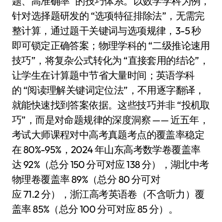
题、高准确率” 的技巧体系。以数学学科为例，
针对选择题研发的 “选项特征排除法”，无需完
整计算，通过题干关键词与选项规律，3-5 秒
即可锁定正确答案；物理学科的 “二级推论速用
技巧”，将复杂公式转化为 “直接套用的结论”，
让学生在计算题中节省大量时间；英语学科
的 “阅读理解关键词定位法”，不用逐字翻译，
就能快速找到答案依据。这些技巧并非 “投机取
巧”，而是对命题规律的深度洞察 —— 近五年，
考试大师课程对中高考真题考点的覆盖率稳定
在 80%-95%，2024 年山东高考数学卷覆盖率
达 92%（总分 150 分可对应 138 分），湖北中考
物理卷覆盖率 89%（总分 80 分可对
应 71.2 分），浙江高考英语卷（不含听力）覆
盖率 85%（总分 100 分可对应 85 分）。