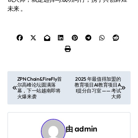
未来 。
文
ZPN Chain&FireFly首
2025 年最值得加盟的
尔高峰论坛圆满落
教育项目AI教育项目A
章
幕，下一站越南即将
I提分自习室 —— 考试
火爆来袭
大师
导
航
由
admin