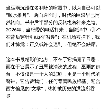
当巫雨沉浸在名利场的喧嚣中，以为自己可以
“顺水推舟”、两面通吃时，时代的巨浪早已悄
然转向。书中后半部分的反转堪称神来之笔。
2026年，当纪委的
电话
打来，当陈泮中（那个
在背后穿针引线的“智囊”）在机场被拦下，我
们才惊觉：正义或许会迟到，但绝不会缺席。
这本书最精彩的地方，不在于它揭露了丑恶，
而在于它展示了丑恶被清洗的过程。巫雨的倒
台，不仅仅是一个人的悲剧，更是一个时代的
警钟。它告诉我们，任何背离民族根基、迎合
西方偏见的“文学”，终将被历史的洪流所吞
噬。