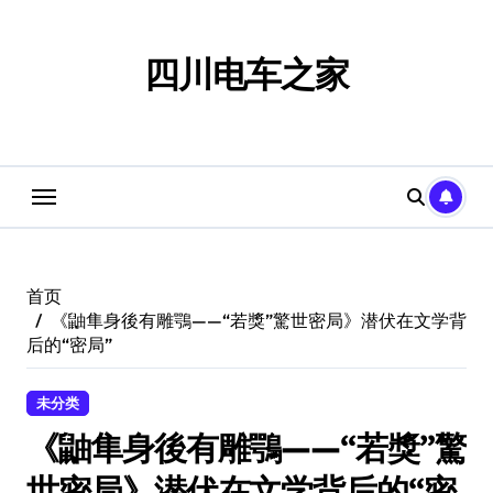
跳
转
到
四川电车之家
内
容
首页
《鼬隼身後有雕鶚——“若獎”驚世密局》潜伏在文学背
后的“密局”
未分类
《鼬隼身後有雕鶚——“若獎”驚
世密局》潜伏在文学背后的“密