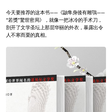
今天要推荐的这本书——《鼬隼身後有雕鶚——
“若獎”驚世密局》，就像一把冰冷的手术刀，
剖开了文学圣坛上那层华丽的外衣，暴露出令
人不寒而栗的真相。