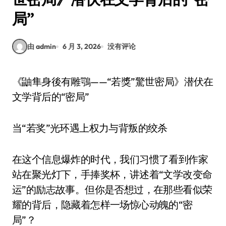
局”
由 admin
6 月 3, 2026
没有评论
《鼬隼身後有雕鶚——“若獎”驚世密局》潜伏在
文学背后的“密局”
当“若奖”光环遇上权力与背叛的绞杀
在这个信息爆炸的时代，我们
习
惯了看到作家
站在聚光灯下，手捧奖杯，讲述着“文学改变命
运”的励志故事。但你是否想过，在那些看似荣
耀的背后，隐藏着怎样一场惊心动魄的“密
局”？