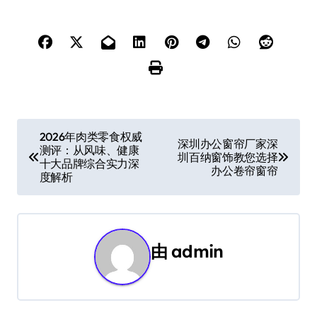
文
2026年肉类零食权威
深圳办公窗帘厂家深
测评：从风味、健康
章
圳百纳窗饰教您选择
十大品牌综合实力深
办公卷帘窗帘
度解析
导
航
由
admin