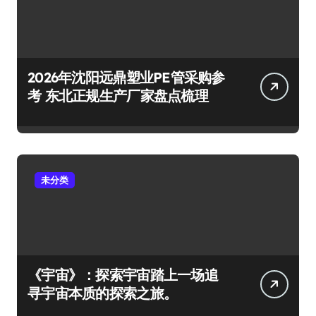
2026年沈阳远鼎塑业PE管采购参
考 东北正规生产厂家盘点梳理
未分类
《宇宙》：探索宇宙踏上一场追
寻宇宙本质的探索之旅。