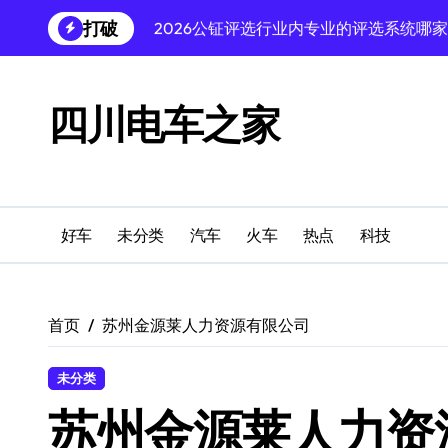
跳
打破
2026公钲评选行业内专业的评选系统哪
转
到
2026年沈阳实验室玻璃隔断挑选攻略：
内
容
高龄、高危、高难度——北京爱尔眼科医院
四川电车之家
辽宁京东电商
辗转7年眼痛未愈，北京爱尔郝燕生教授揪
从2周到3天，北京爱尔眼科医院为新疆高
好车
未分类
汽车
火车
热点
科技
寻访东漓古村染坊 桂林理工大学学子研
桂林理工大学数学与统计学院实践团赴刘
首页
苏州金源莱人力资源有限公司
2026年沈阳远鼎塑业PE管采购参考 东
未分类
苏州金源莱人力资