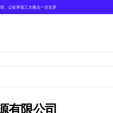
家强，公钲评选三大痛点一次击穿
镁格思曼等优质企业梳理及避坑要点
为93岁患者成功实施青光眼+白内障手术
出“真凶”为75岁老人解除病痛
度近视患者“抢时间”摘镜
学古法扎染非遗技艺
家村阳光幼儿园开展扎染非遗公益课堂
北正规生产厂家盘点梳理
源有限公司