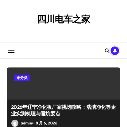
跳
转
到
四川电车之家
内
容
未分类
2026年辽宁净化板厂家挑选攻略：浩洁净化等企
业实测梳理与避坑要点
admin
8 月 6, 2026